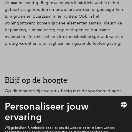
klimaatbestendig. Regenwater wordt middels wadi's in het
gebied vastgehouden en bewoners worden uitgedaagd hun
tuin groen en duurzaam in te richten. Ook in het
woningontwerp komen groene elementen samen: kleurrijke
beplanting, slimme energieoplossingen en duurzame
materialen. Zo ontstaat een toekomstbestendige wijk waar je
prettig woont én bijdraagt aan een gezonde leefomgeving.
Blijf op de hoogte
Op dit moment zijn we druk bezig met de voorbereidingen
van de woningen in Bovenkamp III in Heerde. Wil je niets
missen en als eerste op de hoogte zijn van de
ontwikkelingen? Meld je dan aan voor de nieuwsbrief
onderaan deze pagina.