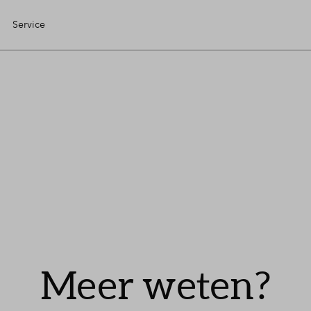
Service
Eigen Huis
ciele check
ciering
jzing
Meer weten?
ng kopen