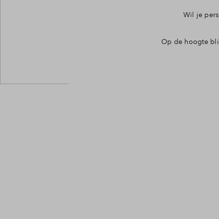
Kavel
Wil je per
Op de hoogte bli
Stapp
Leesw
Leeswi
Veelg
Conta