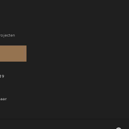
rojecten
19
baar