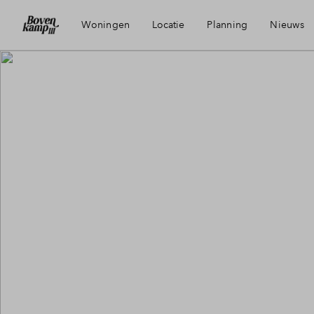
Woningen
Locatie
Planning
Nieuws
Visie
Mijn 
Bereikbaarheid
Finan
Voorzieningen
Finan
Heerde
Toewi
Duurzaamheid
Woni