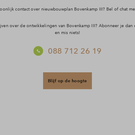
 kopen
soonlijk contact over nieuwbouwplan Bovenkamp III? Bel of chat me
jven over de ontwikkelingen van Bovenkamp III? Abonneer je dan 
enplan bouwkavel
en mis niets!
ijzer
088 712 26 19
jzer Kavels
Blijf op de hoogte
estelde vragen
ct