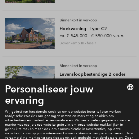
Inloggen
Binnenkort in verkoop
Hoekwoning - type C2
ca.
€ 545.000 - € 590.000
v.o.n.
Bovenkamp III - fase 1
Binnenkort in verkoop
Levensloopbestendige 2 onder
1 kapwoning
ca.
€ 561.000 - € 609.000
v.o.n.
Bovenkamp III - fase 1
Binnenkort in verkoop
Tussenwoning - Sociale koop
ca.
€ 291.331
v.o.n.