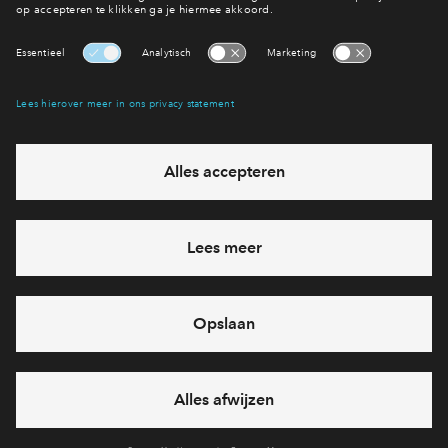
Bovenkamp III - fase 1
Binnenkort in verkoop
Tussenwoning - type B
ca.
€ 451.000 - € 498.000
v.o.n.
Bovenkamp III - fase 1
Binnenkort in verkoop
Tussenwoning - type C
ca.
€ 497.000 - € 527.000
v.o.n.
Bovenkamp III - fase 1
In voorbereiding
Kavel
ca.
€ 350.000 - € 450.000
v.o.n.
Bovenkamp III - Kavels