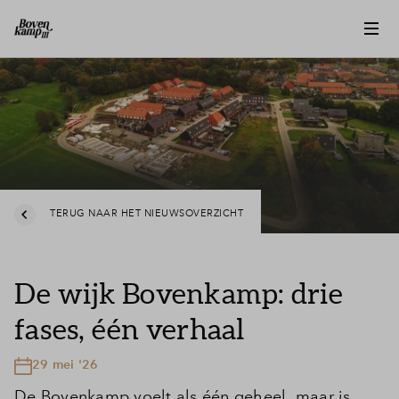
TERUG NAAR HET NIEUWSOVERZICHT
De wijk Bovenkamp: drie
fases, één verhaal
29 mei '26
De Bovenkamp voelt als één geheel, maar is