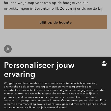
houden we je stap voor stap op de hoogte van alle
ontwikkelingen in Bovenkamp III. Zo ben jij er als eerste bij!
Blijf op de hoogte
Filters
woningtype
Hoekwonin
Seniorenw
Tussenwon
Kavel